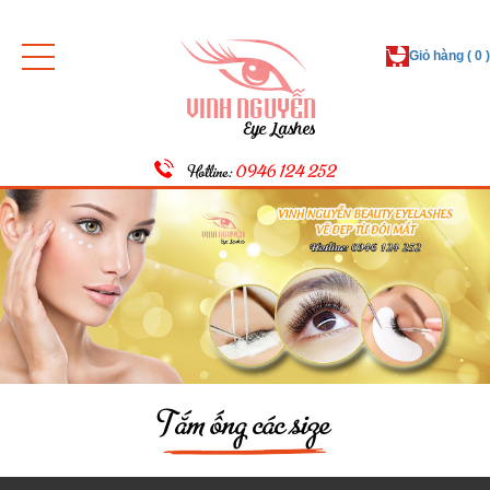
Giỏ hàng ( 0 )
Hotline:
0946 124 252
Tắm ống các size