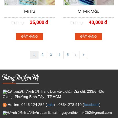
Mi Trụ
Mi Mix Màu
35,000 đ
40,000 đ
Liên hệ
Liên hệ
ĐẶT HÀNG
ĐẶT HÀNG
1
2
3
4
5
›
»
Thông Tin Liên Hệ
Địa chỉ: 233/6 Hậu
Giang, Phường Bình Tây , TP.HCM
Hotline: 0946 124 252 (
zalo
) - 0364 278 910 (
facebook
)
Email: nguyenthivinh4252@gmail.com