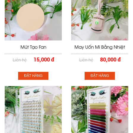
Mút Tạo Fan
May Uốn Mi Bằng Nhiệt
15,000 đ
80,000 đ
Liên hệ
Liên hệ
ĐẶT HÀNG
ĐẶT HÀNG