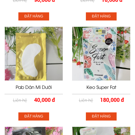
Liên hệ
Liên hệ
ĐẶT HÀNG
ĐẶT HÀNG
Pab Dán Mi Dưới
Keo Super Fat
40,000 đ
180,000 đ
Liên hệ
Liên hệ
ĐẶT HÀNG
ĐẶT HÀNG