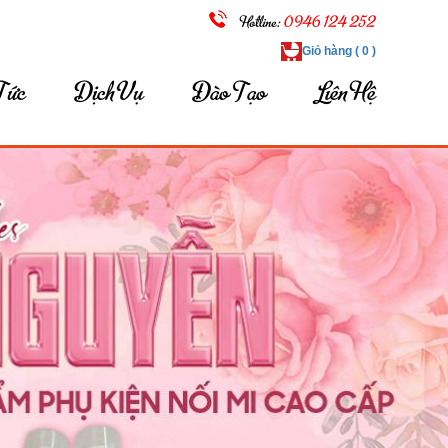
Hotline:
0946 124 252
Giỏ hàng ( 0 )
 Tức
Dịch Vụ
Đào Tạo
Liên Hệ