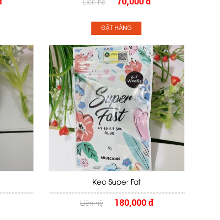
đ
70,000 đ
Liên hệ
ĐẶT HÀNG
Keo Super Fat
180,000 đ
Liên hệ