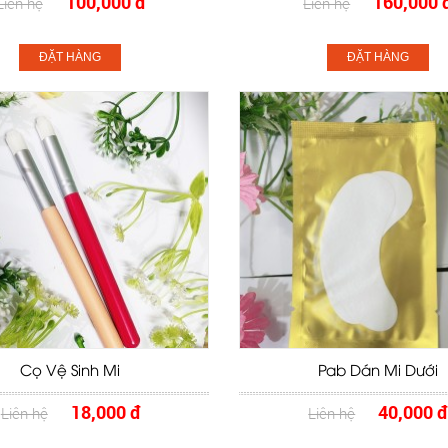
100,000 đ
160,000 
Liên hệ
Liên hệ
ĐẶT HÀNG
ĐẶT HÀNG
Cọ Vệ Sinh Mi
Pab Dán Mi Dưới
18,000 đ
40,000 đ
Liên hệ
Liên hệ