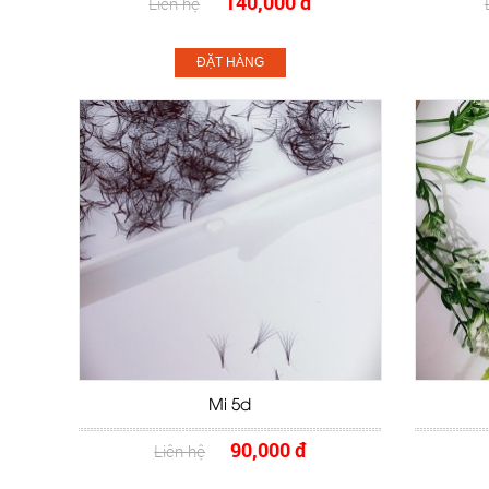
140,000 đ
Liên hệ
ĐẶT HÀNG
Mi 5d
90,000 đ
Liên hệ