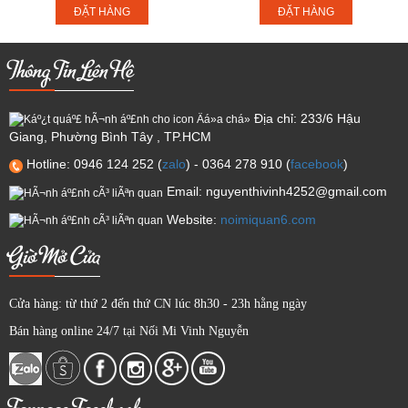
ĐẶT HÀNG
ĐẶT HÀNG
Thông Tin Liên Hệ
Địa chỉ: 233/6 Hậu
Giang, Phường Bình Tây , TP.HCM
Hotline: 0946 124 252 (
zalo
) - 0364 278 910 (
facebook
)
Email: nguyenthivinh4252@gmail.com
Website:
noimiquan6.com
Giờ Mở Cửa
Cửa hàng: từ thứ 2 đến thứ CN lúc 8h30 - 23h hằng ngày
Bán hàng online 24/7 tại Nối Mi Vinh Nguyễn