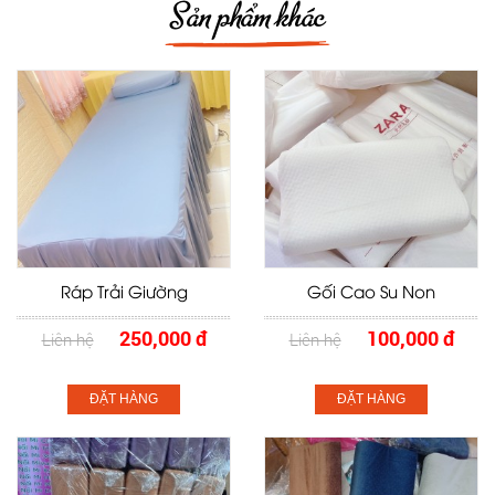
Sản phẩm khác
Ráp Trải Giường
Gối Cao Su Non
250,000 đ
100,000 đ
Liên hệ
Liên hệ
ĐẶT HÀNG
ĐẶT HÀNG