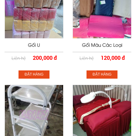
Gối U
Gối Màu Các Loại
200,000 đ
120,000 đ
Liên hệ
Liên hệ
ĐẶT HÀNG
ĐẶT HÀNG