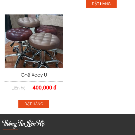
ĐẶT HÀNG
Ghế Xoay U
400,000 đ
Liên hệ
ĐẶT HÀNG
Thông Tin Liên Hệ